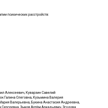
пии психических расстройств:
иил Алексеевич, Куварзин Савелий
ок Галина Олеговна, Кузьмина Валерия
Мария Валерьевна, Букина Анастасия Андреевна,
 Сергеевна, Зыков Артём Аркадьевич, Згодова