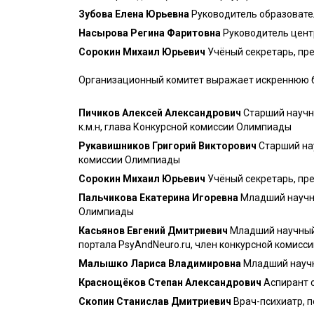
Зубова Елена Юрьевна
Руководитель образовател
Насырова Регина Фаритовна
Руководитель центр
Сорокин Михаил Юрьевич
Учёный секретарь, пре
Организационный комитет выражает искреннюю б
Пичиков Алексей Александрович
Старший научн
к.м.н, глава Конкурсной комиссии Олимпиады
Рукавишников Григорий Викторович
Старший нау
комиссии Олимпиады
Сорокин Михаил Юрьевич
Учёный секретарь, пре
Пальчикова Екатерина Игоревна
Младший научны
Олимпиады
Касьянов Евгений Дмитриевич
Младший научный 
портала PsyAndNeuro.ru, член конкурсной комис
Малышко Лариса Владимировна
Младший научн
Краснощёков Степан Александрович
Аспирант о
Скопин Станислав Дмитриевич
Врач-психиатр, п