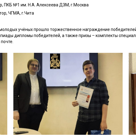
р, ПКБ №1 им. Н.А. Алексеева ДЗМ, г.Москва
ор, ЧГМА, г.Чита
а молодых учёных прошло торжественное награждение победителе
мпиады дипломы победителей, а также призы – комплекты специал
 почте.