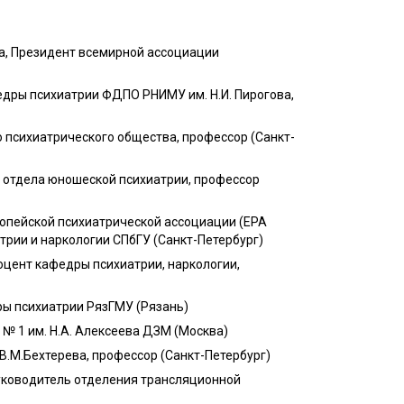
ва, Президент всемирной ассоциации
дры психиатрии ФДПО РНИМУ им. Н.И. Пирогова,
 психиатрического общества, профессор (Санкт-
 отдела юношеской психиатрии, профессор
опейской психиатрической ассоциации (EPA
рии и наркологии СПбГУ (Санкт-Петербург)
цент кафедры психиатрии, наркологии,
ры психиатрии РязГМУ (Рязань)
№ 1 им. Н.А. Алексеева ДЗМ (Москва)
В.М.Бехтерева, профессор (Санкт-Петербург)
уководитель отделения трансляционной