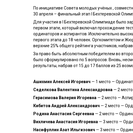
По инициативе Совета молодых учёных , совместн
30 апреля – финальный этап I Бехтеревской Олим
Для участия в I Бехтеревской Олимпиаде было зар
первом этапе, который включал прохождение тест
ординаторов и аспирантов. Исключительно высок
первого этапа до 18 человек. Оргкомитетом и Жю
верхние 25% общего рейтинга участников, набравши
За право быть абсолютным победителем во второ
было сформулировано по 5 вопросов. Вновь, нес
результаты, набрав от 15 до 17 баллов из 25 воз
Ашихмин Алексей Игоревич
— 1 место — Ординат
Седелкова Валентина Александровна
— 2 место
Герасимова Валерия Игоревна
— 2 место — Аспи
Кибитов Андрей Александрович
— 2 место — Орд
Родина Анастасия Сергеевна
— 2 место — Ордина
Вихличева Анастасия Игоревна
— 3 место — Орди
Насифуллин Азат Ильгизович
— 3 место — Ордина