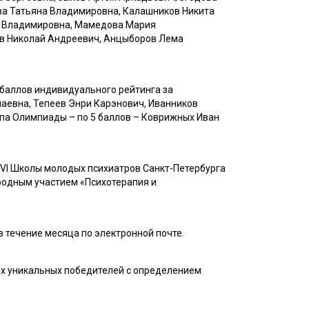
ева Татьяна Владимировна, Калашников Никита
на Владимировна, Мамедова Мария
ов Николай Андреевич, Анцыборов Лема
 баллов индивидуального рейтинга за
лаевна, Тепеев Энри Карэнович, Иванников
тапа Олимпиады – по 5 баллов – Коврижных Иван
 VI Школы молодых психиатров Санкт-Петербурга
ародным участием «Психотерапия и
.
 течение месяца по электронной почте.
их уникальных победителей с определением