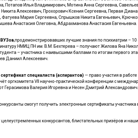
на, Потапов Илья Владимирович, Мотина Анна Сергеевна, Савель
в Никита Алексеевич, Прохорович Ксения Сергеевна, Первая Диа
, Фатуева Мария Сергеевна, Спрышков Никита Евгеньевич, Крючк
ышева Анастасия Олеговна, Абдрахманова Анастасия Евгеньевна.
 ВУЗов
,продемонстрировавших лучшие знания по психиатрии – 10
инатуру НМИЦ ПН им. В.М. Бехтерева – получают Жилова Яна Нико
 студента – участника с наивысшими баллами по итогам первого э
ев Даниил Алексеевич.
сертификат специалиста (аспирантов)
— право участия в работе
 счёт оргкомитета VII научно-практической конференции с междун
ют Герасимова Валерия Игоревна и Несен Дмитрий Александрович
нкурсанты смогут получить электронные сертификаты участника в
 целеустремленных конкурсантов, блистательных призёров и наш