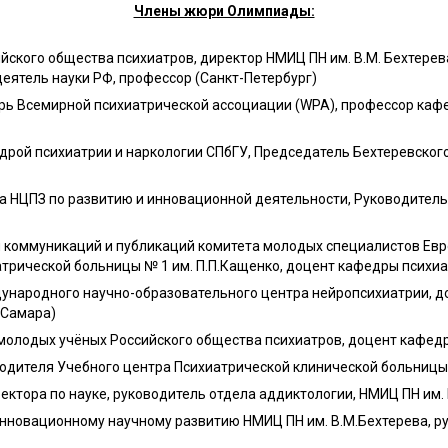
Члены жюри Олимпиады:
йского общества психиатров, директор НМИЦ ПН им. В.М. Бехтере
еятель науки РФ, профессор (Санкт-Петербург)
ь Всемирной психиатрической ассоциации (WPA), профессор кафе
ой психиатрии и наркологии СПбГУ, Председатель Бехтеревского
а НЦПЗ по развитию и инновационной деятельности, Руководитель
 коммуникаций и публикаций комитета молодых специалистов Евр
рической больницы № 1 им. П.П.Кащенко, доцент кафедры психиат
народного научно-образовательного центра нейропсихиатрии, до
(Самара)
а молодых учёных Российского общества психиатров, доцент кафед
одителя Учебного центра Психиатрической клинической больницы 
ектора по науке, руководитель отдела аддиктологии, НМИЦ ПН им. 
нновационному научному развитию НМИЦ ПН им. В.М.Бехтерева, р