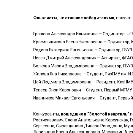
Финалисты, не ставшие победителями
, получа
Грошева Александра Ильинична — Ординатор, ФГ
Красильщикова Елена Николаевна — Ординатор, К
Родина Екатерина Евгеньевна — Ординатор, ГБУЗ 
Несен Дмитрий Александрович — Аспирант, ФГАОУ
Волкова Мария Владимировна — Ординатор, ГБУЗ «
Жилова Яна Николаевна — Студент, РязГМУ им. И.П
Цой Людмила Владимировна — Резидент, КазНМУ и
Тепеев Энри Карэнович — Студент, Первый МГМУ им
Иванников Михаил Евгеньевич — Студент, Первый 
Конкурсанты,
вошедшие в “Золотой квартиль”
п
Ростиславович, Елена Анатольевна Корсунская, 
Сергеевна, Сыраздинова Динара Ринадовна, Мун
Ларионова Елена Александровна, Москвитин Алек