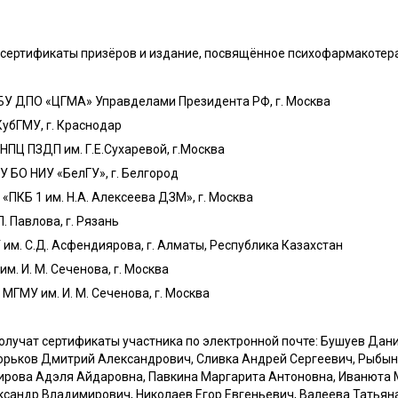
т сертификаты призёров и издание, посвящённое психофармакотера
БУ ДПО «ЦГМА» Управделами Президента РФ, г. Москва
убГМУ, г. Краснодар
НПЦ ПЗДП им. Г.Е.Сухаревой, г.Москва
 БО НИУ «БелГУ», г. Белгород
ПКБ 1 им. Н.А. Алексеева ДЗМ», г. Москва
. Павлова, г. Рязань
м. С.Д. Асфендиярова, г. Алматы, Республика Казахстан
. И. М. Сеченова, г. Москва
МГМУ им. И. М. Сеченова, г. Москва
олучат сертификаты участника по электронной почте: Бушуев Дан
Горьков Дмитрий Александрович, Сливка Андрей Сергеевич, Рыбын
ирова Адэля Айдаровна, Павкина Маргарита Антоновна, Иванюта 
сандр Владимирович, Николаев Егор Евгеньевич, Валеева Татьяна