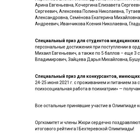
Арина Евгеньевна, Кочергина Елизавета Сергеев
Сергеевич, Алексеева Полина Николаевна, Тутае
Александровна, Семёнова Екатерина Михайловна
Андреевич, Иванчикова Ксения Николаевна, Глад
Специальный приз для студентов медицинских
персональные достижения при поступлении в орд
Михаил Евгеньевич, а также по 5 баллов – еще 3
Владимирович, Зайцева Дарья Михайловна, Бушу
Специальный приз для конкурсантов, имеющих 
24-25 июня 2021 г. с проживанием и питанием за
психосоциальная работа в психиатрии» — получа
Все остальные принявшие участие в Олимпиаде ко
Оргкомитет и члены Жюри сердечно поздравляют
итогового рейтинга I Бехтеревской Олимпиады!