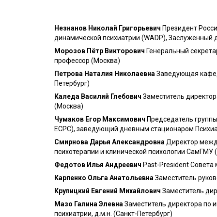
Незнанов Николай Григорьевич
Президент Росси
динамической психиатрии (WADP), Заслуженный д
Морозов Пётр Викторович
Генеральный секретар
профессор (Москва)
Петрова Наталия Николаевна
Заведующая кафедр
Петербург)
Каледа Василий Глебович
Заместитель директор
(Москва)
Чумаков Егор Максимович
Председатель группы
ECPC), заведующий дневным стационаром Психиат
Смирнова Дарья Александровна
Директор между
психотерапии и клинической психологии СамГМУ 
Федотов Илья Андреевич
Past-President Совет
Карпенко Ольга Анатольевна
Заместитель руков
Крупицкий Евгений Михайлович
Заместитель дир
Мазо Галина Элевна
Заместитель директора по и
психиатрии, д.м.н. (Санкт-Петербург)