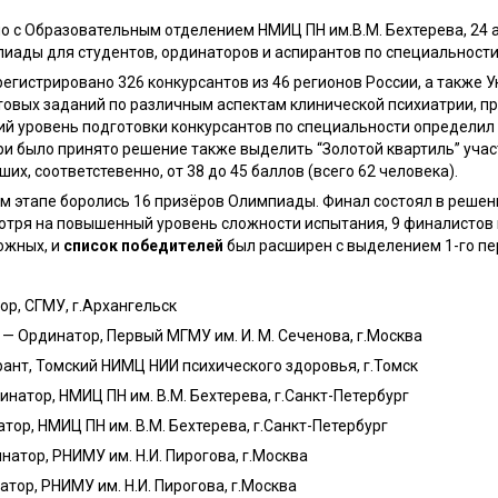
о с Образовательным отделением НМИЦ ПН им.В.М. Бехтерева, 24 
пиады для студентов, ординаторов и аспирантов по специальности
егистрировано 326 конкурсантов из 46 регионов России, а также У
овых заданий по различным аспектам клинической психиатрии, пр
ий уровень подготовки конкурсантов по специальности определи
ри было принято решение также выделить “Золотой квартиль” учас
х, соответстевенно, от 38 до 45 баллов (всего 62 человека).
м этапе боролись 16 призёров Олимпиады. Финал состоял в решен
мотря на повышенный уровень сложности испытания, 9 финалисто
можных, и
список победителей
был расширен с выделением 1-го перв
ор, СГМУ, г.Архангельск
 — Ординатор, Первый МГМУ им. И. М. Сеченова, г.Москва
рант, Томский НИМЦ НИИ психического здоровья, г.Томск
инатор, НМИЦ ПН им. В.М. Бехтерева, г.Санкт-Петербург
тор, НМИЦ ПН им. В.М. Бехтерева, г.Санкт-Петербург
натор, РНИМУ им. Н.И. Пирогова, г.Москва
тор, РНИМУ им. Н.И. Пирогова, г.Москва