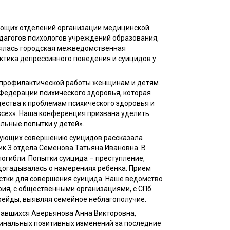
ующих отделений организации медицинской
дагогов психологов учреждений образования,
оялась городская межведомственная
тика депрессивного поведения и суицидов у
 профилактической работы женщинам и детям.
 Федерации психического здоровья, которая
ества к проблемам психического здоровья и
 всех». Наша конференция призвана уделить
льные попытки у детей».
твующих совершению суицидов рассказала
ик 3 отдела Семенова Татьяна Ивановна. В
погибли. Попытки суицида – преступление,
 догадывалась о намерениях ребенка. Прием
остки для совершения суицида. Наше ведомство
рия, с общественными организациями, с СПб
рейды, выявляя семейное неблагополучие.
равшихся Аверьянова Анна Викторовна,
динальных позитивных изменений за последние