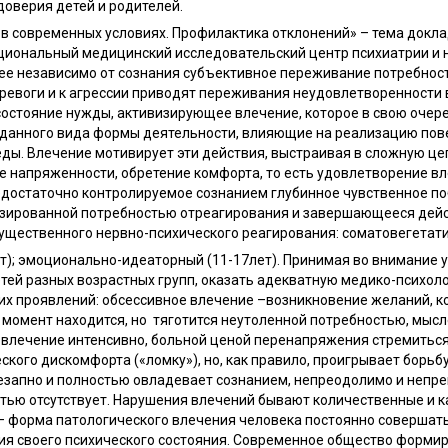
доверия детей и родителей.
в современных условиях. Профилактика отклонений» – тема доклад
иональный медицинский исследовательский центр психиатрии и н
ее независимо от сознания субъективное переживание потребнос
евоги и к агрессии приводят переживания неудовлетворенности в
состояние нужды, активизирующее влечение, которое в свою очер
 данного вида формы деятельности, влияющие на реализацию пов
ды. Влечение мотивирует эти действия, выстраивая в сложную це
е напряженности, обретение комфорта, то есть удовлетворение в
едостаточно контролируемое сознанием глубинное чувственное п
зированной потребностью отреагирования и завершающееся дейс
щественного нервно-психического реагирования: соматовегетатив
ет); эмоционально-идеаторный (11-17лет). Принимая во внимание у
тей разных возрастных групп, оказать адекватную медико-психол
х проявлений: обсессивное влечение –возникновение желаний, к
ый момент находится, но тяготится неутоленной потребностью, мыс
влечение интенсивно, больной ценой перенапряжения стремиться
ского дискомфорта («ломку»), но, как правило, проигрывает борьбу
езапно и полностью овладевает сознанием, непреодолимо и непр
тью отсутствует. Нарушения влечений бывают количественные и ка
– форма патологического влечения человека постоянно совершат
ия своего психического состояния. Современное общество формиру