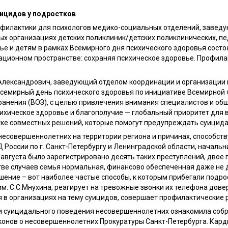
уицидов у подростков
офилактики для психологов медико-социальных отделений, завед
 организациях детских поликлиник/детских поликлинических, пе
е и детям в рамках Всемирного дня психического здоровья сост
ионном пространстве: сохраняя психическое здоровье. Профилак
Александрович, заведующий отделом координации и организации
 Всемирный день психического здоровья по инициативе Всемирной
нения (ВОЗ), с целью привлечения внимания специалистов и общ
сихическое здоровье и благополучие — глобальный приоритет для
тке совместных решений, которые помогут предупреждать суицида
 несовершеннолетних на территории региона и причинах, способс
оссии по г. Санкт-Петербургу и Ленинградской области, начальн
 августа было зарегистрировано десять таких преступлений, двое 
стве случаев семья нормальная, финансово обеспеченная даже не
шение – вот наиболее частые способы, к которым прибегали подр
м. С.С.Мнухина, реагирует на тревожные звонки их телефона дове
 в организациях на тему суицидов, совершает профилактические 
ки суицидального поведения несовершеннолетних ознакомила соб
аконов о несовершеннолетних Прокуратуры Санкт-Петербурга. Кар