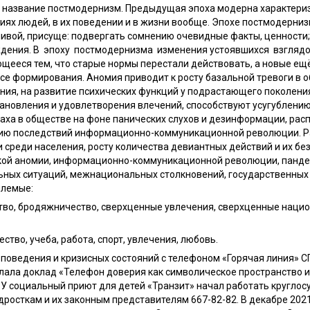
й название постмодернизм. Предыдущая эпоха модерна характери
ях людей, в их поведении и в жизни вообще. Эпохе постмодерниз
чивой, присуще: подвергать сомнению очевидные факты, ценности
ждения. В эпоху постмодернизма изменения устоявшихся взгляд
щееся тем, что старые нормы перестали действовать, а новые ещё
се формирования. Аномия приводит к росту базальной тревоги в об
ния, на развитие психических функций у подрастающего поколения
тановления и удовлетворения влечений, способствуют усугублени
ха в обществе на фоне панических слухов и дезинформации, расп
нию последствий информационно-коммуникационной революции. Р
и среди населения, росту количества девиантных действий и их 
тской аномии, информационно-коммуникационной революции, панд
ьных ситуаций, межнациональных столкновений, государственных 
млемые:
ство, бродяжничество, сверхценные увлечения, сверхценные нацио
тво, учеба, работа, спорт, увлечения, любовь.
 поведения и кризисных состояний с телефоном «Горячая линия» 
лала доклад «Телефон доверия как символическое пространство 
БУ социальный приют для детей «Транзит» начал работать кругло
росткам и их законным представителям 667-82-82. В декабре 20