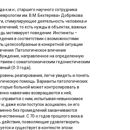
а к.м.н., старшего научного сотрудника
еврологии им. В.М. Бехтерева» Добрякова
ти, стимулирующее деятельность человека и
лечений, то есть нужды в объектах, важных
едь мотивирует поведение. Инстинкты –
едения в соответствии с возможностями
пь целесообразные в конкретной ситуации
лечения. Патологическое влечение
обуждение, направленное на определенную
твием с соматопсихическим гедонистическим
ный (0-3 года);
ровень реагирования, легче увидеть и понять
огическую помощь. Варианты патологических
оторые больной может контролировать в
ленно навязчиво возвращаются к ней,
 справится с ним, испытывая невыносимое
 и, даже если поступок асоциален, он его
еменно без промедлений заканчиваются
чественные. С 70-х годов прошлого века в
ь действия, позволяющие удовлетворить
ется и существует в контексте эпохи