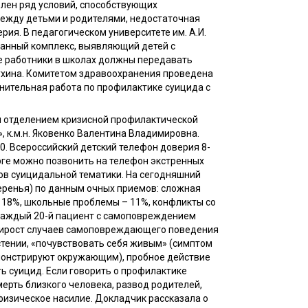
елен ряд условий, способствующих
между детьми и родителями, недостаточная
ия. В педагогическом университете им. А.И.
ванный комплекс, выявляющий детей с
е работники в школах должны передавать
ухина. Комитетом здравоохранения проведена
снительная работа по профилактике суицида с
я отделением кризисной профилактической
, к.м.н. Яковенко Валентина Владимировна.
. Всероссийский детский телефон доверия 8-
урге можно позвонить на телефон экстренных
ков суицидальной тематики. На сегодняшний
еренья) по данным очных приемов: сложная
- 18%, школьные проблемы – 11%, конфликты со
 каждый 20-й пациент с самоповреждением
а. Прирост случаев самоповреждающего поведения
стении, «почувствовать себя живым» (симптом
монстрируют окружающим), пробное действие
ь суицид. Если говорить о профилактике
ерть близкого человека, развод родителей,
 физическое насилие. Докладчик рассказала о