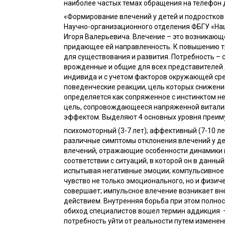
наиболее частых темах обращения на телефон 
«Формирование влечений у детей и подростков 
Научно-организационного отделения ФБГУ «Нац
Игоря Валерьевича. Влечение – это возникающ
придающее ей направленность. К повышению тр
для существования и развития. Потребность – 
врожденные и общие для всех представителей
индивида и с учетом факторов окружающей сре
поведенческие реакции, цель которых снижени
определяется как сопряженное с инстинктом н
цель, сопровождающееся напряженной витали
эффектом. Выделяют 4 основных уровня преиму
психомоторный (3-7 лет); аффективный (7-10 л
различные симптомы отклонения влечений у де
влечений, отражающие особенности динамики и
соответствии с ситуаций, в которой он в данн
испытывая негативные эмоции; компульсивное 
чувство не только эмоционального, но и физиче
совершает; импульсное влечение возникает вн
действием. Внутренняя борьба при этом полнос
обиход специалистов вошел термин аддикция 
потребность уйти от реальности путем изменен