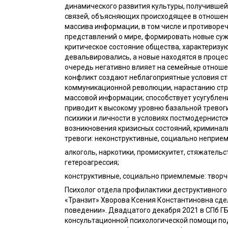
динамического развития культуры, получивше
связей, объясняющих происходящее в отношени
массива информации, в том числе и противоре
представлений о мире, формировать новые су
критическое состояние общества, характеризую
девальвировались, а новые находятся в процес
очередь негативно влияет на семейные отноше
конфликт создают неблагоприятные условия с
коммуникационной революции, нарастанию стра
массовой информации; способствует усугубле
приводит к высокому уровню базальной тревог
психики и личности в условиях постмодернис
возникновения кризисных состояний, криминал
тревоги: неконструктивные, социально неприе
алкоголь, наркотики, промискуитет, стяжатель
гетероагрессия;
конструктивные, социально приемлемые: творчес
Психолог отдела профилактики деструктивного
«Транзит» Хворова Ксения Константиновна сде
поведении». Двадцатого декабря 2021 в СПб Г
консультационной психологической помощи под