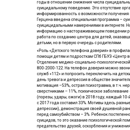
годы в отношении снижения числа суицидальны
суицидальному поведению. Это отсутствие орг
информированность о возможности получения кр
Герцена введена специальная программа – су
суицицидальными намерениями в интернете. Но
информацию о настораживающем поведении реб
работа по созданию центра для детей, оказавш
детьми, но в первую очередь с родителями.
«Роль «Детского телефона доверия» в профила
помощи детям и подросткам СПб ГБУЗ «Центр во
Отделение медико-социально-психологической 
800-2000-122. На телефон доверия можно звони
служб «112» и попросить переключить на детск
день тревога и депрессия в обществе значите
мотивация –53%, острая психотравма, в т.ч. н
сверстниками – 11%, психическое заболевани
(порезы, удары, ожоги) в 2018 году, каждый 10-
с 2017 года составил 33%. Мотивы здесь разны
депрессии), демонстрация своей душевной ра
перед самоубийством – 3%. Ребенок постепенно
суицидов, то это оказание психологической по
предательство друзей, оскорбления и унижения