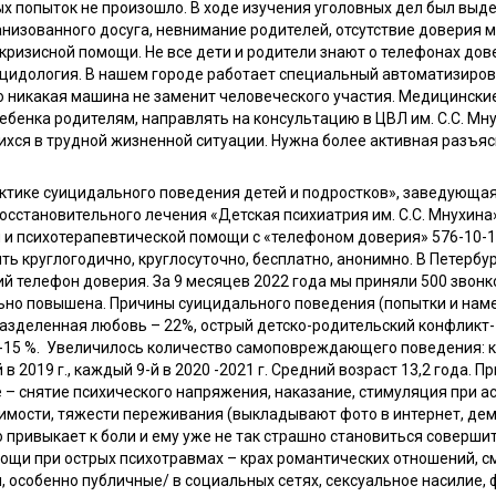
х попыток не произошло. В ходе изучения уголовных дел был выд
анизованного досуга, невнимание родителей, отсутствие доверия 
изисной помощи. Не все дети и родители знают о телефонах довер
ицидология. В нашем городе работает специальный автоматизиро
 никакая машина не заменит человеческого участия. Медицински
енка родителям, направлять на консультацию в ЦВЛ им. С.С. Мн
ихся в трудной жизненной ситуации. Нужна более активная разъя
ктике суицидального поведения детей и подростков», заведующа
сстановительного лечения «Детская психиатрия им. С.С. Мнухина»
и психотерапевтической помощи с «телефоном доверия» 576-10-10
ть круглогодично, круглосуточно, бесплатно, анонимно. В Петерб
ий телефон доверия. За 9 месяцев 2022 года мы приняли 500 звон
льно повышена. Причины суицидального поведения (попытки и нам
еразделенная любовь – 22%, острый детско-родительский конфликт
е -15 %. Увеличилось количество самоповреждающего поведения:
й в 2019 г., каждый 9-й в 2020 -2021 г. Средний возраст 13,2 год
е – снятие психического напряжения, наказание, стимуляция при а
нимости, тяжести переживания (выкладывают фото в интернет, де
 привыкает к боли и ему уже не так страшно становиться совершит
мощи при острых психотравмах – крах романтических отношений, см
, особенно публичные/ в социальных сетях, сексуальное насилие,