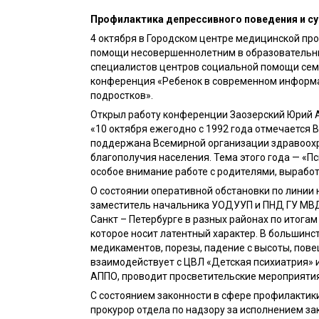
Профилактика депрессивного поведения и с
4 октября в Городском центре медицинской пр
помощи несовершеннолетним в образовательных
специалистов центров социальной помощи семь
конференция «Ребенок в современном информац
подростков».
Открыл работу конференции Заозерский Юрий 
«10 октября ежегодно с 1992 года отмечается
поддержана Всемирной организации здравоохра
благополучия населения. Тема этого года — «П
особое внимание работе с родителями, вырабо
О состоянии оперативной обстановки по линии
заместитель начальника УОДУУП и ПНД ГУ МВД Р
Санкт – Петербурге в разных районах по итогам
которое носит латентный характер. В большин
медикаментов, порезы, падение с высоты, пове
взаимодействует с ЦВЛ «Детская психиатрия» и
АППО, проводит просветительские мероприятия
С состоянием законности в сфере профилакти
прокурор отдела по надзору за исполнением з