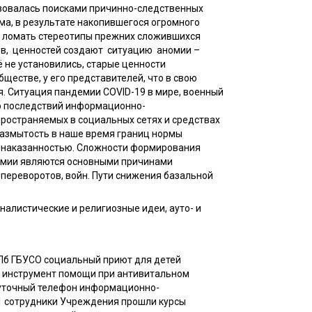
зовалась поисками причинно-следственных
ма, в результате накопившегося огромного
; ломать стереотипы прежних сложившихся
ов, ценностей создают ситуацию аномии –
 не установились, старые ценности
ществе, у его представителей, что в свою
. Ситуация пандемии COVID-19 в мире, военный
ю последствий информационно-
ространяемых в социальных сетях и средствах
азмытость в наше время границ нормы
безнаказанностью. Сложности формирования
емии являются основными причинами
переворотов, войн. Пути снижения базальной
налистические и религиозные идеи, ауто- и
СПб ГБУСО социальный приют для детей
и инструмент помощи при антивитальном
суточный телефон информационно-
21 сотрудники Учреждения прошли курсы