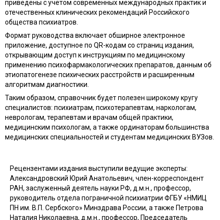
приведены с учётом современных международных практик и
отечественных клинических рекомендаций Российского
общества психиатров.
Формат руководства включает обширное электронное
приложение, доступное по QR-кодам со страниц издания,
открывающим доступ к инструкциям по медицинскому
применению психофармакологических препаратов, данным об
этиопатогенезе психических расстройств и расширенным
алгоритмам диагностики.
Таким образом, справочник будет полезен широкому кругу
специалистов: психиатрам, психотерапевтам, наркологам,
неврологам, терапевтам и врачам общей практики,
медицинским психологам, а также ординаторам большинства
медицинских специальностей и студентам медицинских ВУЗов.
Рецензентами издания выступили ведущие эксперты:
Александровский Юрий Анатольевич, член-корреспондент
РАН, заслуженный деятель науки РФ, д.м.н., профессор,
руководитель отдела пограничной психиатрии ФГБУ «НМИЦ
ПН им. В.П. Сербского» Минздрава России, а также Петрова
Наталия Николаевна, д.м.н., профессор, Председатель