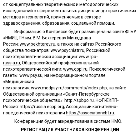
от концептуальных теоретических и методологических
исследований в сфере ментальных дисциплин до практических
методов и технологий, применяемых в секторе
здравоохранения, образования, социальной помощи.
Информация о Конгрессе будет размещена на сайте ФГБУ
«НМИЦ ПН им. В.М. Бехтерева» Минздрава
России:
www.bekhterev.ru
, а также на сайтах Российского
общества психиатров:
www.psychiatr.ru
, Российской
психотерапевтической ассоциации:
www.rpa-
russia.ru
, Общероссийской профессиональной
психотерапевтической лиги:
www.oppl.ru
, Психологической
газеты:
www.psy.su
, на информационном портале
«Медицинская
психология»:
www.medpsy.ru/comments/index.php
, на сайте
Общественной организации «Санкт-Петербургское
психологическое общество»:
http://spbpo.ru
,
НФП-ЕКПП-
Россия:
https://russia.ecpp.org
,
Ассоциации когнитивно-
поведенческой психотерапии
https://associationcbt.ru
.
Конференция будет аккредитована в системе НМО.
РЕГИСТРАЦИЯ УЧАСТНИКОВ КОНФЕРЕНЦИИ