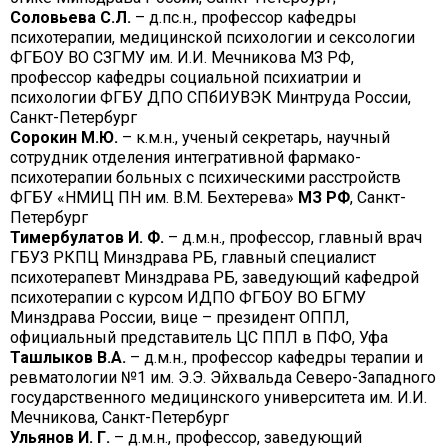
Соловьева С.
Л.
– д.пс.н., профессор кафедры
психотерапии, медицинской психологии и сексологии
ФГБОУ ВО СЗГМУ им. И.И. Мечникова МЗ РФ,
профессор кафедры социальной психиатрии и
психологии ФГБУ ДПО СПбИУВЭК Минтруда России,
Санкт-Петербург
Сорокин М.
Ю.
– к.м.н., ученый секретарь, научный
сотрудник отделения интегративной фармако-
психотерапии больных с психическими расстройств
ФГБУ «НМИЦ ПН им. В.М. Бехтерева»
МЗ РФ
, Санкт-
Петербург
Тимербулатов И. Ф.
– д.м.н., профессор, главный врач
ГБУЗ РКПЦ Минздрава РБ, главный специалист
психотерапевт Минздрава РБ, заведующий кафедрой
психотерапии с курсом ИДПО ФГБОУ ВО БГМУ
Минздрава России, вице – президент ОППЛ,
официальный представитель ЦС ППЛ в ПФО, Уфа
Ташлыков В.А.
– д.м.н., профессор кафедры терапии и
ревматологии №1 им. Э.Э. Эйхвальда Северо-Западного
государственного медицинского университета им. И.И.
Мечникова, Санкт-Петербург
Ульянов И. Г.
– д.м.н., профессор, заведующий