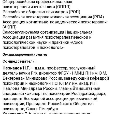
Общероссийская профессиональная
психотерапевтическая лига (ОППЛ)
Российское общество психиатров (РОП)
Российская психотерапевтическая ассоциация (РПА)
Ассоциация когнитивно-поведенческой психотерапии
(АКПП)
Саморегулируемая организация Национальная
Ассоциация развития психотерапевтической и
психологической науки и практики «Союз
психотерапевтов и психологов»
Организационный комитет
Со-председатели:
Незнанов Н.Г.
– д.м.н., профессор, заслуженный
деятель науки РФ, директор ФГБУ «НМИЦ ПН им. В.М.
Бехтерева» Минздрава России, заведующий кафедрой
психиатрии и наркологии ПСПбГМУ им. акад. И.П.
Павлова Минздрава России, главный̆ внештатный
специалист- эксперт по психиатрии Росздравнадзора,
президент Всемирной ассоциации динамической
психиатрии, Президент Российского Общества
психиатров, Санкт-Петербург
Караваева Т.А.
– д.м.н., доцент, руководитель