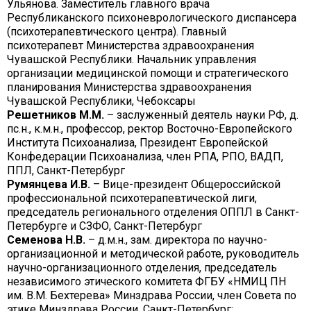
Ульянова. Заместитель главного врача
Республиканского психоневрологического диспансера
(психотерапевтического центра). Главный
психотерапевт Министерства здравоохранения
Чувашской Республики. Начальник управления
организации медицинской помощи и стратегического
планирования Министерства здравоохранения
Чувашской Республики, Чебоксары
Решетников М.
М.
– заслуженный деятель науки РФ, д.
пс.н., к.м.н., профессор, ректор Восточно-Европейского
Института Психоанализа, Президент Европейской
Конфедерации Психоанализа, член РПА, РПО, ВАДП,
ППЛ, Санкт-Петербург
Румянцева И.В.
– Вице-президент Общероссийской
профессиональной психотерапевтической лиги,
председатель регионального отделения ОППЛ в Санкт-
Петербурге и СЗФО, Санкт-Петербург
Семенова Н.В.
– д.м.н., зам. директора по научно-
организационной и методической работе, руководитель
научно-организационного отделения, председатель
независимого этического комитета ФГБУ «НМИЦ ПН
им. В.М. Бехтерева» Минздрава России, член Совета по
этике Минздрава России, Санкт-Петербург;