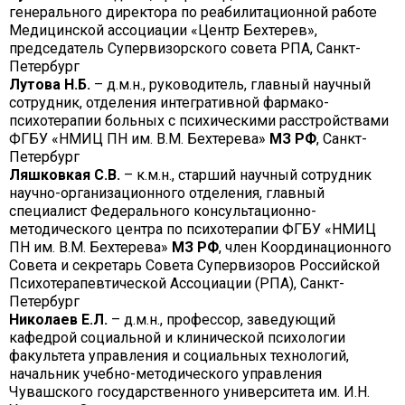
генерального директора по реабилитационной работе
Медицинской ассоциации «Центр Бехтерев»,
председатель Супервизорского совета РПА, Санкт-
Петербург
Лутова Н.Б.
– д.м.н., руководитель, главный научный
сотрудник, отделения интегративной фармако-
психотерапии больных с психическими расстройствами
ФГБУ «НМИЦ ПН им. В.М. Бехтерева»
МЗ РФ
, Санкт-
Петербург
Ляшковкая С.
В.
– к.м.н., старший научный сотрудник
научно-организационного отделения, главный
специалист Федерального консультационно-
методического центра по психотерапии ФГБУ «НМИЦ
ПН им. В.М. Бехтерева»
МЗ РФ
, член Координационного
Совета и секретарь Совета Супервизоров Российской
Психотерапевтической Ассоциации (РПА), Санкт-
Петербург
Николаев Е.
Л.
– д.м.н., профессор, заведующий
кафедрой социальной и клинической психологии
факультета управления и социальных технологий,
начальник учебно-методического управления
Чувашского государственного университета им. И.Н.