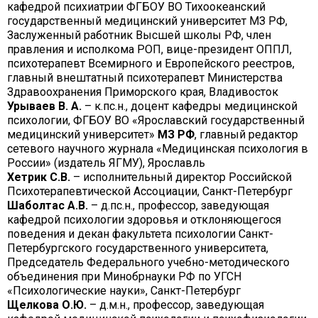
кафедрой психиатрии ФГБОУ ВО Тихоокеанский
государственный медицинский университет МЗ РФ,
Заслуженный работник Высшей школы РФ, член
правления и исполкома РОП, вице-президент ОППЛ,
психотерапевт Всемирного и Европейского реестров,
главный внештатный психотерапевт Министерства
Здравоохранения Приморского края, Владивосток
Урываев В. А.
– к.пс.н., доцент кафедры медицинской
психологии, ФГБОУ ВО «Ярославский государственный
медицинский университет»
МЗ РФ
, главный редактор
сетевого научного журнала «Медицинская психология в
России» (издатель ЯГМУ), Ярославль
Хетрик С.В.
– исполнительный директор Российской
Психотерапевтической Ассоциации, Санкт-Петербург
Шаболтас А.В.
– д.пс.н., профессор, заведующая
кафедрой психологии здоровья и отклоняющегося
поведения и декан факультета психологии Санкт-
Петербургского государственного университета,
Председатель Федерального учебно-методического
объединения при Минобрнауки РФ по УГСН
«Психологические науки», Санкт-Петербург
Щелкова О.Ю.
– д.м.н., профессор, заведующая