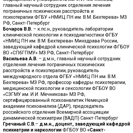
главный научный сотрудник отделения лечения
пограничных психических расстройств и
психотерапии ФГБУ «НМИЦ ПН им. В.М. Бехтерева» МЗ
РФ, Санкт-Петербург
Бочаров В.В.
– к.пс.н., руководитель лаборатории
клинической психологии и психодиагностики ФГБУ
«НМИЦ ПН им. В.М. Бехтерева» Минздрава России,
заведующий кафедрой клинической психологии ФГБОУ
ВО «СПбГПМУ» МЗ РФ, Санкт-Петербург
Васильева А.В.
– д.м.н., главный научный сотрудник
отделения лечения пограничных психических
расстройств и психотерапии, руководитель
международного отдела ФГБУ «НМИЦ ПН им. В.М.
Бехтерева» МЗ РФ, профессор кафедры психотерапии,
медицинской психологии и сексологии ФГБОУ ВО
«СЗГМУ им. И.И. Мечникова» МЗ РФ,
сертифицированный психоаналитик Немецкой
академии психоанализа (ДАР), председатель
российского отделения Всемирной ассоциации
динамической психиатрии (ВАДП) Санкт-Петербург
Гречаный С.В.
–
д.м.н., доцент, заведующий кафедрой
психиатрии и наркологии
ФГБОУ ВО
«Санкт-