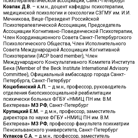
психотерапевтической ассоциации, Санкт-Петербург
Ковпак Д.В.
– к.м.н., доцент кафедры психотерапии,
медицинской психологии и сексологии СЗГМУ им. И.И.
Мечникова, Вице-Президент Российской
Психотерапевтической Ассоциации, Председатель
Ассоциации Когнитивно-Поведенческой Психотерапии,
Член Координационного Совета Санкт-Петербургского
Психологического Общества, Член Исполнительного
Совета Международной Ассоциации Когнитивной
Психотерапии (IACP board member), Член
Международного Консультативного Комитета Института
Бека (Member of the Beck Institute International Advisory
Committee), Официальный амбассадор города Санкт-
Петербурга, Санкт-Петербург
Коцюбинский А.П.
– д.м.н., профессор, руководитель
отделения биопсихосоциальной реабилитации
психически больных ФГБУ «НМИЦ ПН им. В.М.
Бехтерева»
МЗ РФ
, Санкт-Петербург
Крупицкий Е.М.
– д.м.н., профессор, заместитель
директора по науке ФГБУ «НМИЦ ПН им. В.М.
Бехтерева»
МЗ РФ
, профессор факультета психиатрии
Пенсильванского университета, Санкт-Петербург
Кулаков С.А. –
д.м.н., профессор, заместитель