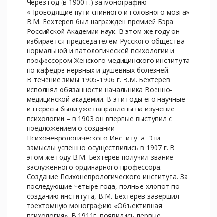
Через год (в 1900 г.) за монографию
«Проводящие пути спинного и головного мозга»
В.М. Бехтерев был награжден премией Бэра
Российской Академии наук. В этом же году он
избирается председателем Русского общества
нормальной и патологической психологии и
профессором Женского медицинского института
по кафедре нервных и душевных болезней.
В течение зимы 1905-1906 г. В.М. Бехтерев
исполнял обязанности начальника Военно-
медицинской академии. В эти годы его научные
интересы были уже направлены на изучение
психологии – в 1903 он впервые выступил с
предложением о создании
Психоневрологического Института. Эти
замыслы успешно осуществились в 1907 г. В
этом же году В.М. Бехтерев получил звание
заслуженного ординарного профессора.
Создание Психоневрологического института. За
последующие четыре года, полные хлопот по
созданию института, В.М. Бехтерев завершил
трехтомную монографию «Объективная
психология». В 1911г. появились первые