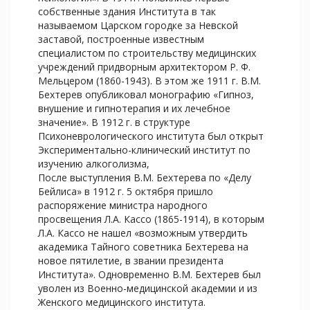
собственные здания Института в так
называемом Царском городке за Невской
заставой, построенные известным
специалистом по строительству медицинских
учреждений придворным архитектором Р. Ф.
Мельцером (1860-1943). В этом же 1911 г. В.М.
Бехтерев опубликовал монографию «Гипноз,
внушение и гипнотерапия и их лечебное
значение». В 1912 г. в структуре
Психоневрологического института был открыт
Экспериментально-клинический институт по
изучению алкоголизма,
После выступления В.М. Бехтерева по «Делу
Бейлиса» в 1912 г. 5 октября пришло
распоряжение министра народного
просвещения Л.А. Кассо (1865-1914), в которым
Л.А. Кассо не нашел «возможным утвердить
академика Тайного советника Бехтерева на
новое пятилетие, в звании президента
Института». Одновременно В.М. Бехтерев был
уволен из Военно-медицинской академии и из
Женского медицинского института.