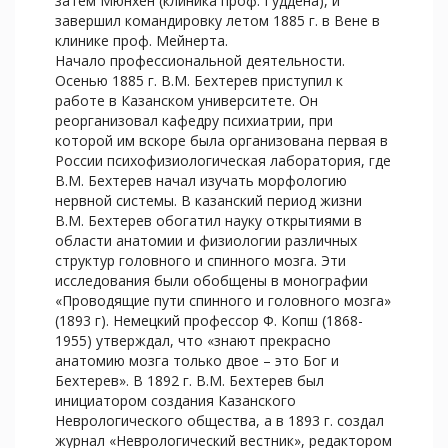
затем Мюнхен (клиника проф. Гуддена), и
завершил командировку летом 1885 г. в Вене в
клинике проф. Мейнерта.
Начало профессиональной деятельности.
Осенью 1885 г. В.М. Бехтерев приступил к
работе в Казанском университете. Он
реорганизовал кафедру психиатрии, при
которой им вскоре была организована первая в
России психофизиологическая лаборатория, где
В.М. Бехтерев начал изучать морфологию
нервной системы. В казанский период жизни
В.М. Бехтерев обогатил науку открытиями в
области анатомии и физиологии различных
структур головного и спинного мозга. Эти
исследования были обобщены в монографии
«Проводящие пути спинного и головного мозга»
(1893 г). Немецкий профессор Ф. Копш (1868-
1955) утверждал, что «знают прекрасно
анатомию мозга только двое – это Бог и
Бехтерев». В 1892 г. В.М. Бехтерев был
инициатором создания Казанского
Неврологического общества, а в 1893 г. создал
журнал «Неврологический вестник», редактором