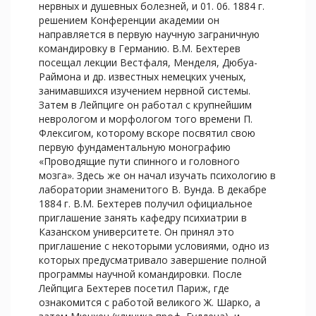
нервных и душевных болезней, и 01. 06. 1884 г.
решением Конференции академии он
направляется в первую научную заграничную
командировку в Германию. В.М. Бехтерев
посещал лекции Вестфаля, Менделя, Дюбуа-
Раймона и др. известных немецких ученых,
занимавшихся изучением нервной системы.
Затем в Лейпциге он работал с крупнейшим
неврологом и морфологом того времени П.
Флексигом, которому вскоре посвятил свою
первую фундаментальную монографию
«Проводящие пути спинного и головного
мозга». Здесь же он начал изучать психологию в
лаборатории знаменитого В. Вунда. В декабре
1884 г. В.М. Бехтерев получил официальное
приглашение занять кафедру психиатрии в
Казанском университете. Он принял это
приглашение с некоторыми условиями, одно из
которых предусматривало завершение полной
программы научной командировки. После
Лейпцига Бехтерев посетил Париж, где
ознакомится с работой великого Ж. Шарко, а