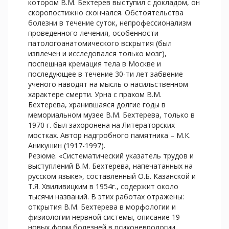
котором В.М. Бехтерев выступил с докладом, он
скоропостижно скончался. Обстоятельства
болезни в течение суток, непрофессионализм
проведенного лечения, особенности
патологоанатомического вскрытия (был
извлечен и исследовался только мозг),
поспешная кремация тела в Москве и
последующее в течение 30-ти лет забвение
ученого наводят на мысль о насильственном
характере смерти. Урна с прахом В.М.
Бехтерева, хранившаяся долгие годы в
мемориальном музее В.М. Бехтерева, только в
1970 г. был захоронена на Литераторских
мостках. Автор надгробного памятника – М.К.
Аникушин (1917-1997).
Резюме. «Систематический указатель трудов и
выступлений В.М. Бехтерева, напечатанных на
русском языке», составленный О.Б. Казанской и
Т.Я. Хвиливицким в 1954г., содержит около
тысячи названий. В этих работах отражены:
открытия В.М. Бехтерева в морфологии и
физиологии нервной системы, описание 19
новых форм болезней в психоневрологии,