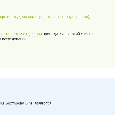
;
противосудорожных средств (антиконвульсантов)
;
ностическом отделении
проводится широкий спектр
х исследований.
м. Бехтерева В.М., являются: