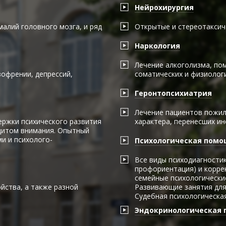
Нейрохирургия
малий головного мозга, и ряд
Открытые и стереотаксич
Наркология
Лечение алкоголизма, пом
офрении, депрессий,
соматических и физиолог
Геронтопсихиатрия
Лечение пациентов пожил
ержки психического развития
характера, перенесших ин
цитом внимания. Опытный
и и психолого-
Психологическая пом
Все виды психодиагностик
профориентация) и коррек
семейные психологически
йства, а также разной
Развивающие занятия для 
Судебная психологическая
Эндокринологическая 