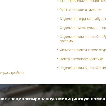
11-е отделение лечения пси
Рентгеновское отделение
Отделение терапии амбулат
Отделение молекулярно-ген
Отделение клинической ней
системы
Физиотерапевтическое отд
Центр психопрофилактики
Отделение клинической пси
их расстройств
вают
специализированную медицинскую помо