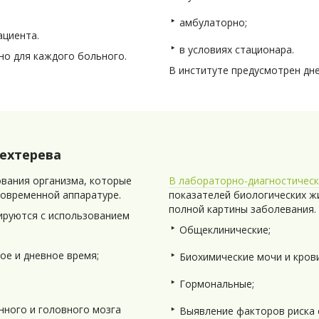
амбулаторно;
ациента.
в условиях стационара.
но для каждого больного.
В институте предусмотрен дне
Бехтерева
вания организма, которые
В лабораторно-диагностичес
овременной аппаратуре.
показателей биологических жи
полной картины заболевания.
ируются с использованием
Общеклинические;
ое и дневное время;
Биохимические мочи и крови
Гормональные;
нного и головного мозга
Выявление факторов риска 