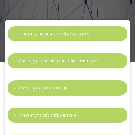
Институт клинической психиатрии
Институт трансляционной психиатрии
Институт аддиктологии
Институт нейропсихиатрии