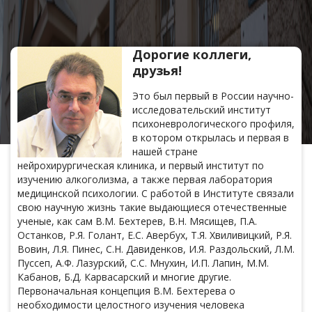
Дорогие коллеги,
друзья!
Это был первый в России научно-
исследовательский институт
психоневрологического профиля,
в котором открылась и первая в
нашей стране
нейрохирургическая клиника, и первый институт по
изучению алкоголизма, а также первая лаборатория
медицинской психологии. С работой в Институте связали
свою научную жизнь такие выдающиеся отечественные
ученые, как сам В.М. Бехтерев, В.Н. Мясищев, П.А.
Останков, Р.Я. Голант, Е.С. Авербух, Т.Я. Хвиливицкий, Р.Я.
Вовин, Л.Я. Пинес, С.Н. Давиденков, И.Я. Раздольский, Л.М.
Пуссеп, А.Ф. Лазурский, С.С. Мнухин, И.П. Лапин, М.М.
Кабанов, Б.Д. Карвасарский и многие другие.
Первоначальная концепция В.М. Бехтерева о
необходимости целостного изучения человека