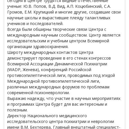
сегодня в Центре трудятся видные отечественные
ученые: Ю.В. Попов, В.Д. Вид, А.П. Коцюбинский, С.А.
Громов, Е.М. Крупицкий и многие другие, создавшие свои
научные школы и вырастившие плеяду талантливых
учеников и последователей.
Всегда были обширны творческие связи Центра с
международным научным сообществом. Центр является
исследовательским и учебным центром Всемирной
организации здравоохранения.
Широту международных контактов Центра
демонстрирует проведение в его стенах конгрессов
Всемирной Ассоциации Динамической Психиатрии
(WADP, Женева), конференций Российской
противоэпилептической лиги, проводимых под эгидой
Международной противоэпилептической лиги,
различных международных форумов по проблемам
современной психоневрологии.
Выражаю надежду, что участие в научных мероприятиях
и программах Центра будет для вас интересным и
полезным.
Директор Национального медицинского
исследовательского центра психиатрии и неврологии
имени В.М. Бехтерева, Главный внештатный специалист-