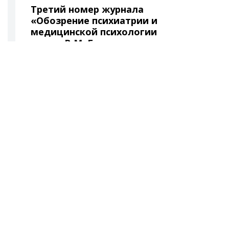
Третий номер журнала
«Обозрение психиатрии и
медицинской психологии
имени В.М. Бехтерева» в
2026 году.
31.07.2026
Редакция представляет
очередной выпуск авторитетного
научно-практического
журнала,посвященный вопросам
детской и подростковой
психиатрии, психоди…
ПРИКАЗ О ПРОВЕДЕНИИ
КОНКУРСА
НА ЗАМЕЩЕНИЕ ВАКАНТНЫХ
ДОЛЖНОСТЕЙ НАУЧНЫХ
РАБОТНИКОВ