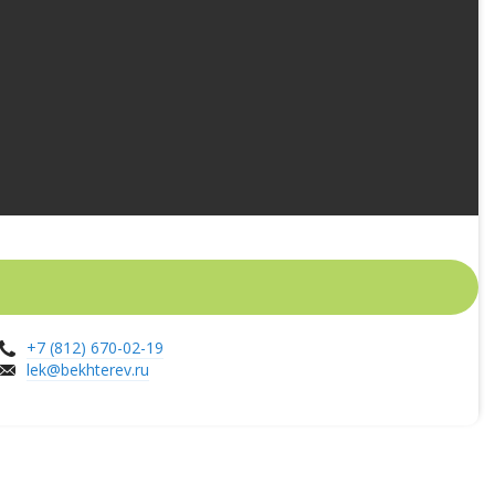
+7 (812) 670-02-19
lek@bekhterev.ru