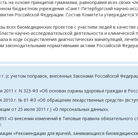
ть на основе принципов гуманизма, равноправия всех своих чл
енном бюджетном учреждении «Санкт-Петербургский научно-иссл
азвития Российской Федерации. Состав Комитета утверждается
зы всех биомедицинских проектов с участием людей в качестве
ласти научно-исследовательской деятельности и клинической п
нала в ходе осуществления диагностических манипуляций, лечебн
ми законодательными нормативными актами Российской Федера
 г. (с учетом поправок, внесенных Законами Российской Федера
 2011 г. N 323-ФЗ «Об основах охраны здоровья граждан в Росс
2010 г. № 61-ФЗ «Об обращении лекарственных средств» (вступил
кции от 25 июля 2011 г.) «О персональных данных»;
393 «О внесении изменений в Типовые правила обязательного с
;
иации «Рекомендации для врачей, занимающихся биомедицинским