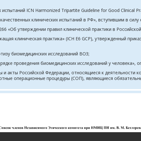
таний ICN Harmonized Tripartite Guideline for Good Clinical Pra
ачественных клинических испытаний в РФ», вступившим в силу с 
266 «Об утверждении правил клинической практики в Российской
ащая клиническая практика» (ICH E6 GCP), утвержденный прика
тизу биомедицинских исследований ВОЗ;
ядке проведения биомедицинских исследований у человека», оп
и акты Российской Федерации, относящиеся к деятельности ко
артные операционные процедуры (СОП), являющиеся обязатель