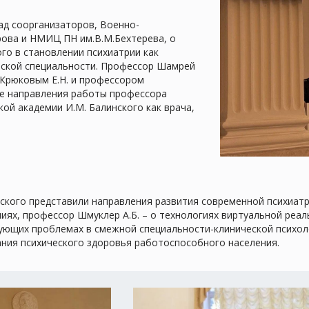
ад соорганизаторов, Военно-
рова и НМИЦ ПН им.В.М.Бехтерева, о
го в становлении психиатрии как
еской специальности. Профессор Шамрей
 Крюковым Е.Н. и профессором
ые направления работы профессора
ой академии И.М. Балинского как врача,
ского представили направления развития современной психиатри
иях, профессор Шмуклер А.Б. – о технологиях виртуальной реа
ющих проблемах в смежной специальности-клинической психологи
ания психического здоровья работоспособного населения.