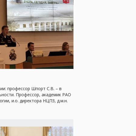
и: профессор Шпорт С.В. – в
льности. Профессор, академик РАО
и, и.о. директора НЦПЗ, д.м.н.