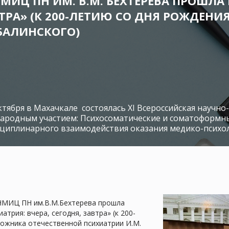
Х НМИЦ ПН ИМ. В.М. БЕХТЕРЕВА ПРОШ
АВТРА» (К 200-ЛЕТИЮ СО ДНЯ РОЖДЕ
БАЛИНСКОГО)
ктября в Махачкале состоялась XI Всероссийская научн
ародным участием: Психосоматические и соматоформны
циплинарного взаимодействия оказания медико-псих
х НМИЦ ПН им.В.М.Бехтерева прошла
трия: вчера, сегодня, завтра» (к 200-
ожника отечественной психиатрии И.М.