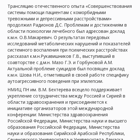
Трансляцию отечественного опыта «Совершенствования
системы помощи пациентам с коморбидными
тревожными и депрессивными расстройствами»
продолжил Радионов Д.С. Проблемам и достижениям в
области психологии лечебного был адресован доклад
к.м.н. О.В.Макаревич. О результатах передовых
исследований метаболических нарушений и показателей
системного воспаления при психических расстройствах
рассказал к.м.н.Рукавишников Г.В., выступивший в
соавторстве с д.м.н. Мазо Г.Э. и Горбуновой А.М.
Актуальной проблеме суицидов был посвящен доклад
к.м.н. Шова Н.И., отметившей в своей работе специфику
аутоагрессивного поведения при эпилепсии.
НМИЦ ПН им. В.М. Бехтерева всецело поддерживает
укрепление сотрудничества между Россией и Сирией в
области здравоохранения и присоединяется к
инициативе организаторов этой международной
конференции: Министерства здравоохранения
Российской Федерации, Министерства науки и высшего
образования Российской Федерации, Министерства
науки и образования Сирийской Арабской Республики,
Сеченовского Университета и Университета Дамаска.