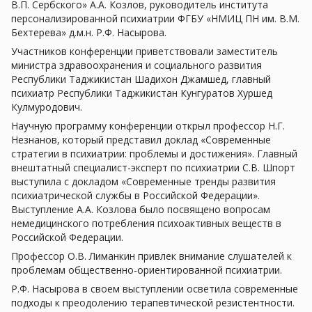
В.П. Сербского» А.А. Козлов, руководитель института
персонализированной психиатрии ФГБУ «НМИЦ ПН им. В.М.
Бехтерева» д.м.н. Р.Ф. Насырова.
Участников конференции приветствовали заместитель
министра здравоохранения и социального развития
Республики Таджикистан Шадихон Джамшед, главный
психиатр Республики Таджикистан Кунгуратов Хуршед
Кулмуродович.
Научную программу конференции открыл профессор Н.Г.
Незнанов, который представил доклад «Современные
стратегии в психиатрии: проблемы и достижения». Главный
внештатный специалист-эксперт по психиатрии С.В. Шпорт
выступила с докладом «Современные тренды развития
психиатрической службы в Российской Федерации».
Выступление А.А. Козлова было посвящено вопросам
немедицинского потребления психоактивных веществ в
Российской Федерации.
Профессор О.В. Лиманкин привлек внимание слушателей к
проблемам общественно-ориентированной психиатрии.
Р.Ф. Насырова в своем выступлении осветила современные
подходы к преодолению терапевтической резистентности.