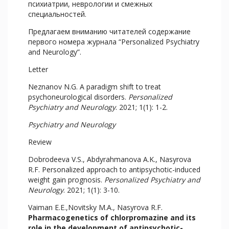
психиатрии, неврологии и смежных
специальностей.
Предлагаем вниманию читателей содержание
первого номера журнала “Personalized Psychiatry
and Neurology”.
Letter
Neznanov N.G. A paradigm shift to treat
psychoneurological disorders.
Personalized
Psychiatry and Neurology
. 2021; 1(1): 1-2.
Psychiatry and Neurology
Review
Dobrodeeva V.S., Abdyrahmanova A.K., Nasyrova
R.F. Personalized approach to antipsychotic-induced
weight gain prognosis.
Personalized Psychiatry and
Neurology
. 2021; 1(1): 3-10.
Vaiman E.E.,Novitsky M.A., Nasyrova R.F.
Pharmacogenetics of chlorpromazine and its
role in the development of antipsychotic-