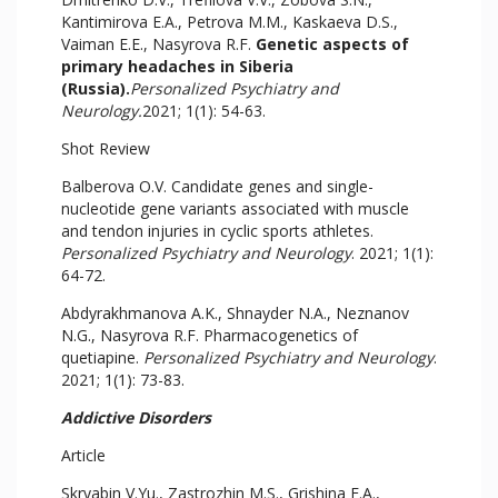
Kantimirova E.A., Petrova M.M., Kaskaeva D.S.,
Vaiman E.E., Nasyrova R.F.
Genetic aspects of
primary headaches in Siberia
(Russia).
Personalized Psychiatry and
Neurology.
2021; 1(1): 54-63.
Shot Review
Balberova O.V. Candidate genes and single-
nucleotide gene variants associated with muscle
and tendon injuries in cyclic sports athletes.
Personalized Psychiatry and Neurology
. 2021; 1(1):
64-72.
Abdyrakhmanova A.K., Shnayder N.A., Neznanov
N.G., Nasyrova R.F. Pharmacogenetics of
quetiapine.
Personalized Psychiatry and Neurology
.
2021; 1(1): 73-83.
Addictive Disorders
Article
Skryabin V.Yu., Zastrozhin M.S., Grishina E.A.,