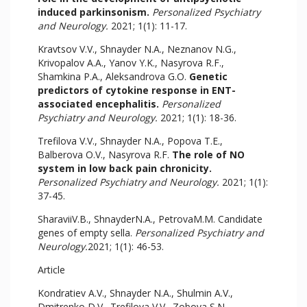
induced parkinsonism.
Personalized Psychiatry
and Neurology.
2021; 1(1): 11-17.
Kravtsov V.V., Shnayder N.A., Neznanov N.G.,
Krivopalov A.A., Yanov Y.K., Nasyrova R.F.,
Shamkina P.A., Aleksandrova G.O.
Genetic
predictors of cytokine response in ENT-
associated encephalitis.
Personalized
Psychiatry and Neurology.
2021; 1(1): 18-36.
Trefilova V.V., Shnayder N.A., Popova T.E.,
Balberova O.V., Nasyrova R.F.
The role of NO
system in low back pain chronicity.
Personalized Psychiatry and Neurology.
2021; 1(1):
37-45.
SharaviiV.B., ShnayderN.A., PetrovaM.M. Candidate
genes of empty sella.
Personalized Psychiatry and
Neurology.
2021; 1(1): 46-53.
Article
Kondratiev A.V., Shnayder N.A., Shulmin A.V.,
Dmitrenko D.V., Trefilova V.V., Zobova S.N.,