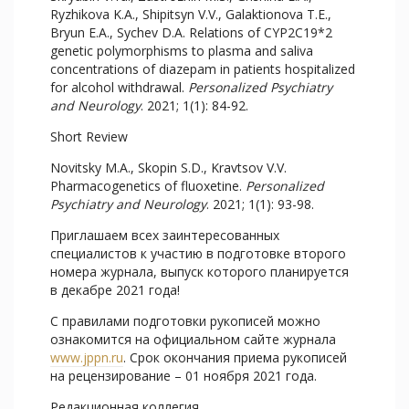
Ryzhikova K.A., Shipitsyn V.V., Galaktionova T.E.,
Bryun E.A., Sychev D.A. Relations of CYP2C19*2
genetic polymorphisms to plasma and saliva
concentrations of diazepam in patients hospitalized
for alcohol withdrawal.
Personalized Psychiatry
and Neurology
. 2021; 1(1): 84-92.
Short Review
Novitsky M.A., Skopin S.D., Kravtsov V.V.
Pharmacogenetics of fluoxetine.
Personalized
Psychiatry
and
Neurology
. 2021; 1(1): 93-98.
Приглашаем всех заинтересованных
специалистов к участию в подготовке второго
номера журнала, выпуск которого планируется
в декабре 2021 года!
С правилами подготовки рукописей можно
ознакомится на официальном сайте журнала
www.jppn.ru
. Срок окончания приема рукописей
на рецензирование – 01 ноября 2021 года.
Редакционная коллегия