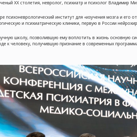
еный ХХ столетия, невролог, психиатр и психолог Владимир Ми
ире психоневрологический институт для «изучения мозга и его о
ическую и психиатрическую клиники, первую в России нейрохир
научную школу, позволившую ему воплотить в жизнь основную с
оде к человеку, получившую признание в современных программ