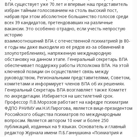
ВПА существует уже 70 лет и впервые наш представитель
избран тайным голосованием на столь высокий пост,
набрав при этом абсолютное большинство голосов среди
всех 39 кандидатов, претендовавших на различные
вакансии. Это особенно отрадно, если учесть непростую
историю
взаимоотношений ВПА с отечественной психиатрией (в 80-
е годы мы даже выходили из её рядов из-за обвинений в
злоупотреблениях), напряженную международную
обстановку на данном этапе. Генеральный секретарь ВПА
обеспечивает поддержку работы Исполкома ВПА. На этой
ключевой позиции он осуществляет связь между
руководством, Региональными представителями, Советом,
комитетами и информирует членов ВПА об их решениях.
Генеральный Секретарь ВПА возглавляет также Комитет
по аккредитации. Избирается на шестилетний срок.
Профессор П.В.Морозов работает на кафедре психиатрии
ФДПО РНИМУ им.Н.И.Пирогова, является вице-президентом
Российского общества психиатров по международным
вопросам. Является автором 10 книг и более 250
публикаций, изданных на 9 языках. Основатель и главный
редактор Журнала имени П.Б.Ганнушкина «Психиатрия и