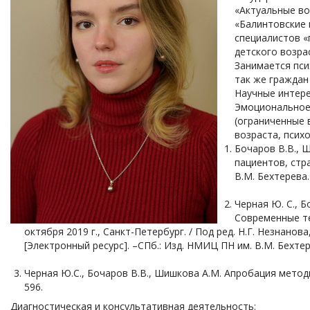
«Актуальные во
«Балинтовские
специалистов «
детского возрас
Занимается пси
так же граждан
Научные интере
Эмоциональное 
(ограниченные 
возраста, псих
Бочаров В.В., 
пациентов, стр
В.М. Бехтерева. 
Черная Ю. С., 
Современные те
октября 2019 г., Санкт-Петербург. / Под ред. Н.Г. Незнанова
[Электронный ресурс]. –СПб.: Изд. НМИЦ ПН им. В.М. Бехтер
Черная Ю.С., Бочаров В.В., Шишкова А.М. Апробация методи
596.
Диагностическая и консультативная деятельность: