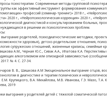
просы психотерапии. Современные методы групповой психотерап
 группы как эффективный инструмент формирования коммуникат
помогающих» профессий (семинар-тренинг)» 2018 г., «Нейропсих
та» 2020 г., «Нейропсихологическая коррекция» 2020 г., «Нейроп
хологической диагностикой и консультированием больных, прох
 нуждающихся в решении их психологических проблем.
сы:
выгорание родителей, психодиагностические методики, проект
возможности здоровья), детско-родительские отношения, психо
ология супружеских отношений, жизненные кризисы, семейные к
Шишкова А.М., Черная Ю.С., Сивак А.А., Ипатова К.А. Перспекти
адающих алкоголизмом или опиоидной зависимостью (сообщение
2017. № 4. С. 27-34.
Бочаров В. В., Шишкова А.М Эмоциональное выгорание отцов, в
хнологии в диагностике и терапии психических и неврологичес
, Е.М. Крупицкого, В.А. Михайлова, М.В. Иванова, Г.Э. Мазо, Т.А.
ева, 2019
ки выгорания у родителей детей с тяжелой соматической патологи