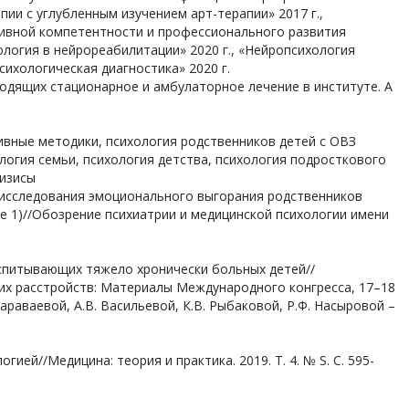
ии с углубленным изучением арт-терапии» 2017 г.,
ивной компетентности и профессионального развития
ология в нейрореабилитации» 2020 г., «Нейропсихология
сихологическая диагностика» 2020 г.
одящих стационарное и амбулаторное лечение в институте. А
ивные методики, психология родственников детей с ОВЗ
логия семьи, психология детства, психология подросткового
ризисы
вы исследования эмоционального выгорания родственников
 1)//Обозрение психиатрии и медицинской психологии имени
оспитывающих тяжело хронически больных детей//
ких расстройств: Материалы Международного конгресса, 17–18
 Караваевой, А.В. Васильевой, К.В. Рыбаковой, Р.Ф. Насыровой –
ей//Медицина: теория и практика. 2019. Т. 4. № S. С. 595-