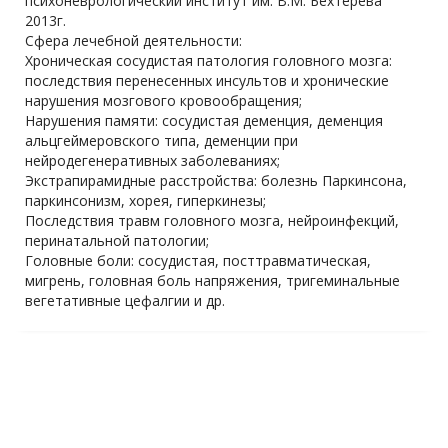
психоневрологический институт им. В.М. Бехтерева
2013г.
Сфера лечебной деятельности:
Хроническая сосудистая патология головного мозга:
последствия перенесенных инсультов и хронические
нарушения мозгового кровообращения;
Нарушения памяти: сосудистая деменция, деменция
альцгеймеровского типа, деменции при
нейродегенеративных заболеваниях;
Экстрапирамидные расстройства: болезнь Паркинсона,
паркинсонизм, хорея, гиперкинезы;
Последствия травм головного мозга, нейроинфекций,
перинатальной патологии;
Головные боли: сосудистая, посттравматическая,
мигрень, головная боль напряжения, тригеминальные
вегетативные цефалгии и др.