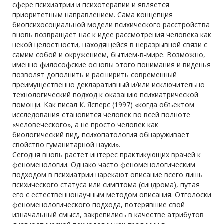
сфере психиатрии и психотерапии и является
приоритетным направлением. Сама концепция
биопсихосоциальной модели психического расстройства
вновь возвращает нас к идее рассмотрения человека как
некой целостности, находящейся в неразрывной связи с
самим собой и окружением, бытием-в-мире. Возможно,
именно философские основы этого понимания и виденья
позволят дополнить и расширить современный
преимущественно декларативный и/или исключительно
технологический подход к оказанию психиатрической
помощи. Как писал К. Ясперс (1997) «когда объектом
исследования становится человек во всей полноте
«человеческого», а не просто человек как
биологический вид, психопатология обнаруживает
свойство гуманитарной науки».
Сегодня вновь растет интерес практикующих врачей к
феноменологии. Однако часто феноменологическим
подходом в психиатрии нарекают описание всего лишь
психического статуса или симптома (синдрома), путая
его с естественнонаучным методом описания. Отголоски
феноменологического подхода, потерявшие свой
изначальный смысл, закрепились в качестве атрибутов