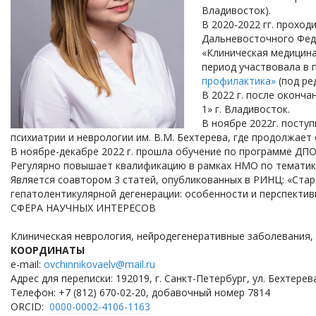
Владивосток).
В 2020-2022 гг. прохо
Дальневосточного Феде
«Клиническая медицина
период участвовала в 
профилактика»
(под ред
В 2022 г. после оконч
1» г. Владивосток.
В ноябре 2022г. посту
психиатрии и неврологии им. В.М. Бехтерева, где продолжает
В ноябре-декабре 2022 г. прошла обучение по программе ДПО
Регулярно повышает квалификацию в рамках НМО по тематике
Является соавтором 3 статей, опубликованных в РИНЦ: «Стар
гепатолентикулярной дегенерации: особенности и перспектив
СФЕРА НАУЧНЫХ ИНТЕРЕСОВ
Клиническая неврология, нейродегенеративные заболевания, 
КООРДИНАТЫ
e-mail:
ovchinnikovaelv@mail.ru
Адрес для переписки: 192019, г. Санкт-Петербург, ул. Бехтере
Телефон: +7 (812) 670-02-20, добавочный номер 7814
ORCID:
0000-0002-4106-1163