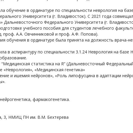
дила обучение в ординатуре по специальности неврология на б
рального Университета (г. Владивосток). С 2021 года совмеща
» Дальневосточного Федерального Университета (г. Владивосто
подготовке учебного пособия для студентов лечебного факуль
. проф. А.А. Овчинниковой и проф. А.Ф. Попова).
ания обучения в ординатуре была принята на должность врача-
пила в аспирантуру по специальности 3.1.24 Неврология на баз
 образование.
 “Медицинская статистика на R” (Дальневосточный Федеральный 
 «Неврология», «Медицинская генетика»
ение и ишемия нейронов», «Роль липофусцина в адаптации нейро
ы».
нейрогенетика, фармакогенетика.
ва, 3, НМИЦ ПН им. В.М. Бехтерева