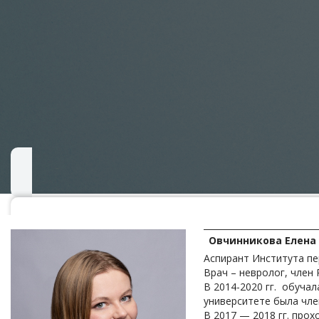
Овчинникова Елена
Аспирант Института пе
Врач – невролог, член
В 2014-2020 гг. обуча
университете была чле
В 2017 — 2018 гг. про