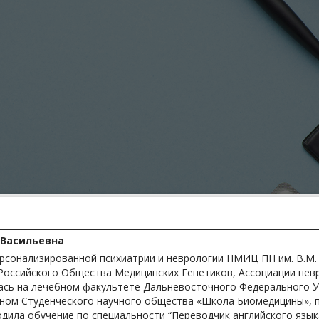
 Васильевна
рсонализированной психиатрии и неврологии НМИЦ ПН им. В.М. Б
 Российского Общества Медицинских Генетиков, Ассоциации нев
лась на лечебном факультете Дальневосточного Федерального Ун
ном Студенческого научного общества «Школа Биомедицины», п
ходила обучение по специальности “Переводчик английского язы