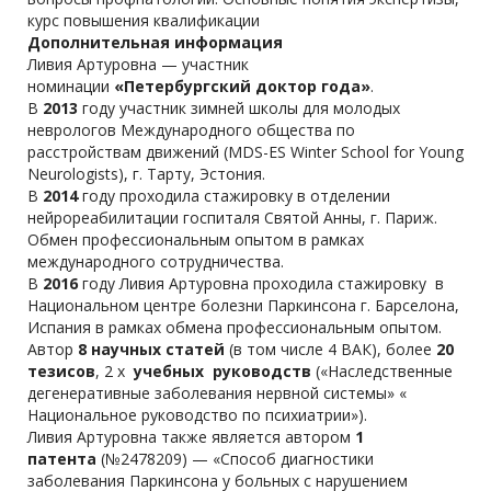
курс повышения квалификации
Дополнительная информация
Ливия Артуровна — участник
номинации
«Петербургский доктор года»
.
В
2013
году участник зимней школы для молодых
неврологов Международного общества по
расстройствам движений (MDS-ES Winter School for Young
Neurologists), г. Тарту, Эстония.
В
2014
году проходила стажировку в отделении
нейрореабилитации госпиталя Святой Анны, г. Париж.
Обмен профессиональным опытом в рамках
международного сотрудничества.
В
2016
году Ливия Артуровна проходила стажировку в
Национальном центре болезни Паркинсона г. Барселона,
Испания в рамках обмена профессиональным опытом.
Автор
8 научных статей
(в том числе 4 ВАК), более
20
тезисов
, 2 х
учебных руководств
(«Наследственные
дегенеративные заболевания нервной системы» «
Национальное руководство по психиатрии»).
Ливия Артуровна также является автором
1
патента
(№2478209) — «Способ диагностики
заболевания Паркинсона у больных с нарушением