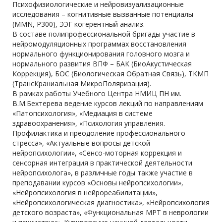
Психофизиологические и нейровизуализационные
исследования – когнитивные вызванные потенциалы
(MMN, P300), ЭЭГ когерентный анализ.
В составе полипрофессиональной бригады участие в
нейромодуляционных программах восстановления
нормального функционирования головного мозга и
нормального развития ВПФ – БАК (БиоАкустическая
Коррекция), БОС (Биологическая Обратная Связь), ТКМП
(ТрансКраниальная МикроПоляризация).
В рамках работы Учебного Центра НМИЦ ПН им.
В.М.Бехтерева ведение курсов лекций по направлениям
«Патопсихология», «Медиация в системе
здравоохранения», «Психология управления.
Профилактика и преодоление профессионального
стресса», «Актуальные вопросы детской
нейропсихологии», «Сенсо-моторная коррекция и
сенсорная интеграция в практической деятельности
нейропсихолога», в различные годы также участие в
преподавании курсов «Основы нейропсихологии»,
«Нейропсихология в нейрореабилитации»,
«Нейропсихологическая диагностика», «Нейропсихология
детского возраста», «Функциональная МРТ в неврологии