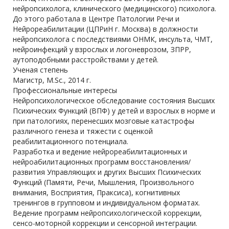
нейропсихолога, клинического (медицинского) психолога.
До этого работала в Центре Патологии Речи и
Нейрореабилитации (ЦПРиН г. Москва) в должности
нейропсихолога с последствиями ОНМК, инсульта, ЧМТ,
нейроинфекций у взрослых и логоневрозом, ЗПРР,
аутоподобными расстройствами у детей.
Ученая степень
Магистр, M.Sc., 2014 г.
Профессиональные интересы
Нейропсихологическое обследование состояния Высших
Психических Функций (ВПФ) у детей и взрослых в норме и
при патологиях, перенесших мозговые катастрофы
различного генеза и тяжести с оценкой
реабилитационного потенциала.
Разработка и ведение нейрореабилитационных и
нейроабилитационных программ восстановления/
развития Управляющих и других Высших Психических
Функций (Памяти, Речи, Мышления, Произвольного
внимания, Восприятия, Праксиса), когнитивных
тренингов в групповом и индивидуальном форматах.
Ведение программ нейропсихологической коррекции,
сенсо-моторной коррекции и сенсорной интеграции.