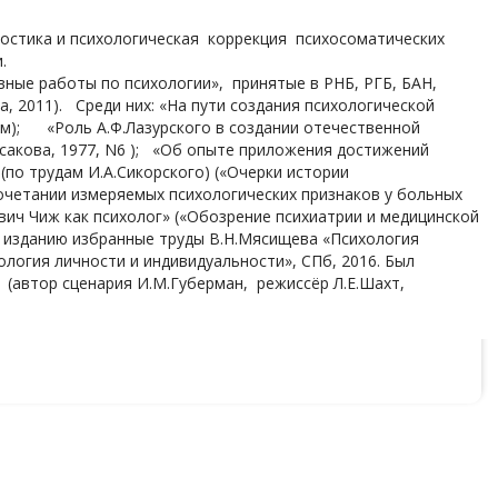
остика и психологическая коррекция психосоматических
.
вные работы по психологии», принятые в РНБ, РГБ, БАН,
 2011). Среди них: «На пути создания психологической
вым); «Роль А.Ф.Лазурского в создании отечественной
рсакова, 1977, N6 ); «Об опыте приложения достижений
(по трудам И.А.Сикорского) («Очерки истории
очетании измеряемых психологических признаков у больных
ч Чиж как психолог» («Обозрение психиатрии и медицинской
анию избранные труды В.Н.Мясищева «Психология
ология личности и индивидуальности», СПб, 2016. Был
(автор сценария И.М.Губерман, режиссёр Л.Е.Шахт,