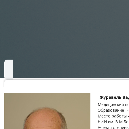
Журавель Ва
Медицинский п
Образование – 
Место работы –
НИИ им. В.М.Бе
Ученая степень 