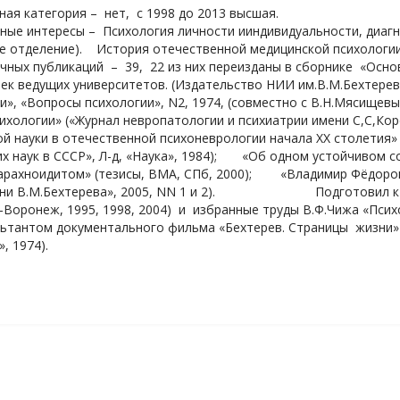
ая категория – нет, с 1998 до 2013 высшая.
ые интересы – Психология личности ииндивидуальности, диагн
е отделение). История отечественной медицинской психологии
чных публикаций – 39, 22 из них переизданы в сборнике «Осно
к ведущих университетов. (Издательство НИИ им.В.М.Бехтерева,
и», «Вопросы психологии», N2, 1974, (совместно с В.Н.Мясище
ихологии» («Журнал невропатологии и психиатрии имени С,С,Ко
й науки в отечественной психоневрологии начала ХХ столетия» 
х наук в СССР», Л-д, «Наука», 1984); «Об одном устойчивом с
рахноидитом» (тезисы, ВМА, СПб, 2000); «Владимир Фёдорови
мени В.М.Бехтерева», 2005, NN 1 и 2). Подготовил к изд
-Воронеж, 1995, 1998, 2004) и избранные труды В.Ф.Чижа «Псих
ьтантом документального фильма «Бехтерев. Страницы жизни» 
, 1974).