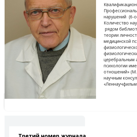
Квалификационн
Профессиональн
нарушений (6-о
Количество нау
рядом библиоте
теории личност
медицинской пс
физиологическо
физиологически
церебральным а
психологии и
отношений» (М.
научным консул
«Леннаучфильм»
Третий номер журнала