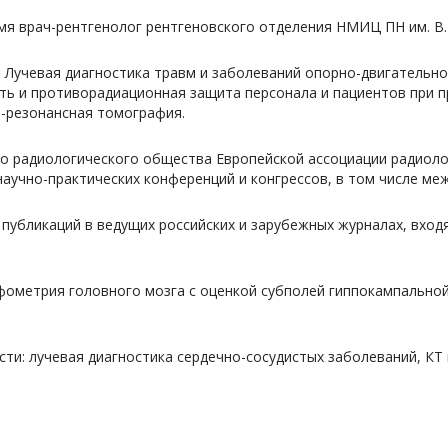
мя врач-рентгенолог рентгеновского отделения НМИЦ ПН им. В.
Лучевая диагностика травм и заболеваний опорно-двигательно
ь и противорадиационная защита персонала и пациентов при пр
-резонансная томография.
о радиологического общества Европейской ассоциации радиоло
аучно-практических конференций и конгрессов, в том числе м
 публикаций в ведущих российских и зарубежных журналах, вход
фометрия головного мозга с оценкой субполей гиппокампально
ти: лучевая диагностика cердечно-сосудистых заболеваний, КТ