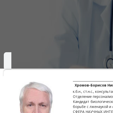
Хромов-Борисов Ни
к.б.н., ст.н.с., консул
Отделение персонализ
Кандидат биологически
борьбе с лженаукой и
СФЕРА НАУЧНЫХ ИНТ