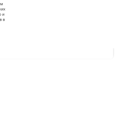
ем
ких
о и
в в