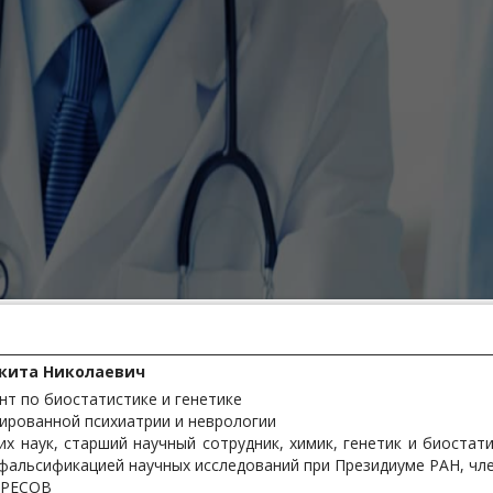
кита Николаевич
ьтант по биостатистике и генетике
ированной психиатрии и неврологии
х наук, старший научный сотрудник, химик, генетик и биостат
 фальсификацией научных исследований при Президиуме РАН, чле
ЕРЕСОВ