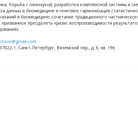
ика, борьба с лженаукой; разработка комплексной системы и сх
за данных в биомедицине и генетике; гармонизация статистичес
казаний в биомедицине; сочетание традиционного частническог
, призванное преодолеть кризис воспроизводимости результато
дованиях.
orisov@gmail.com
7022, г. Санкт-Петербург, Вяземский пер., д. 6, кв. 196