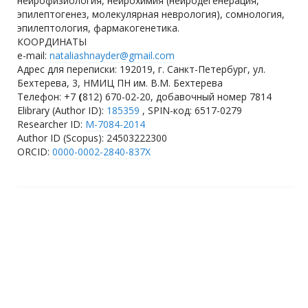
нейрофизиология, нейрохимия (нейродегенерация,
эпилептогенез, молекулярная неврология), сомнология,
эпилептология, фармакогенетика.
КООРДИНАТЫ
e-mail:
nataliashnayder@gmail.com
Адрес для переписки: 192019, г. Санкт-Петербург, ул.
Бехтерева, 3, НМИЦ ПН им. В.М. Бехтерева
Телефон: +7
(
812) 670-02-20, добавочный номер 7814
Elibrary (Author ID):
185359
, SPIN-код: 6517-0279
Researcher ID:
M-7084-2014
Author ID (Scopus): 24503222300
ORCID:
0000-0002-2840-837X