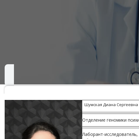
Шумская Диана Сергеевна
Отделение геномики психи
Лаборант-исследователь, 