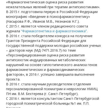
«Фармакогенетическая оценка риска развития
нежелательных явлений при терапии антипсихотиками».
В 2015 г. подготовила первую в Российской Федерации
монографию «Введение в психофармакогенетику»
(Насырова Р.Ф., Иванов М.В., Незнанов Н.Г.).
С 2015 г. является членом редакционного совета
журнала
“Фармакогенетика и фармакогеномика”.
В 2016 г. стала победителем конкурса на получение
Грантов Президента Российской Федерации для
государственной поддержки молодых российских ученых
– докторов наук (МД-7471.2016.7) по теме
«Персонифицированная оценка риска развития
антипсихотик-индуцированных метаболических
нарушений на основе гаплотипического анализа генов
фармакокинетических и фармакодинамических
факторов», в 2016 г. успешно завершила выполнение
проекта.
В 2016 г. стала научным руководителем отделения
персонализированной психиатрии и неврологии НМИЦ
ПН им. В.М. Бехтерева (г. Санкт-Петербург).
С 2016 г. является консультантом Санкт-Петербургской
городской психиатрической больницы №1 им. П.П.