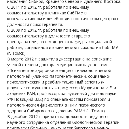
населения Сибири, Крайнего Севера и Дальнего Востока.
С 2011 по 2012 гг. работала по внешнему
совместительству в клиниках СибГМУ в
консультативном и лечебно-диагностическом центрах в
должности психотерапевта.
С 2009 по 2012 гг. работала по внешнему
совместительству в должности старшего
преподавателя, затем доцента кафедры социальной
работы, социальной и клинической психологии СибГМУ
(г. Томск).
В марте 2012 г. защитила диссертацию на соискание
ученой степени доктора медицинских наук по теме
«Психическое здоровье женщин с гинекологической
патологией (клинико-патогенетический, социально-
психологический и реабилитационный аспекты)»
(научные консультанты – профессор Куприянова И.Е. и
академик РАН, профессор, заслуженный деятель науки
РФ Новицкий В.В.) по специальностям психиатрия и
патологическая физиология в НИИ психического
здоровья Сибирского отделения РАМН (г. Томск).
В декабре 2012 г. принята на должность ведущего
научного сотрудника отделения биологической терапии
психически больных Санкт-Петербургского научно-