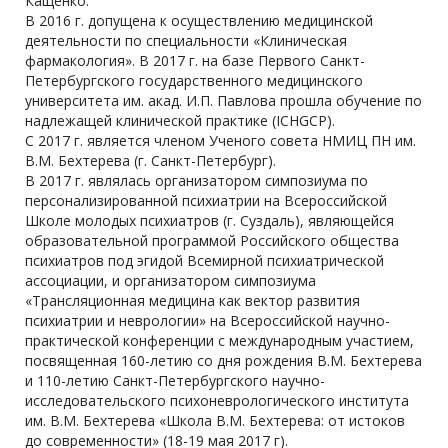
Кащенко.
В 2016 г. допущена к осуществлению медицинской
деятельности по специальности «Клиническая
фармакология». В 2017 г. на базе Первого Санкт-
Петербургского государственного медицинского
университета им. акад. И.П. Павлова прошла обучение по
надлежащей клинической практике (ICHGCP).
С 2017 г. является членом Ученого совета НМИЦ ПН им.
В.М. Бехтерева (г. Санкт-Петербург).
В 2017 г. являлась организатором симпозиума по
персонализированной психиатрии на Всероссийской
Школе молодых психиатров (г. Суздаль), являющейся
образовательной программой Российского общества
психиатров под эгидой Всемирной психиатрической
ассоциации, и организатором симпозиума
«Трансляционная медицина как вектор развития
психиатрии и неврологии» на Всероссийской научно-
практической конференции с международным участием,
посвященная 160-летию со дня рождения В.М. Бехтерева
и 110-летию Санкт-Петербургского научно-
исследовательского психоневрологического института
им. В.М. Бехтерева «Школа В.М. Бехтерева: от истоков
до современности» (18-19 мая 2017 г).