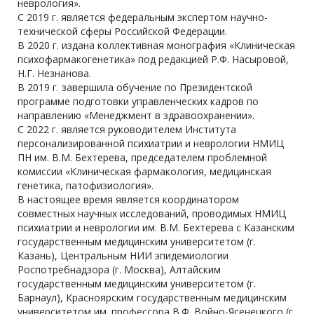
неврология».
С 2019 г. является федеральным экспертом научно-
технической сферы Российской Федерации.
В 2020 г. издана коллективная монография «Клиническая
психофармакогенетика» под редакцией Р.Ф. Насыровой,
Н.Г. Незнанова.
В 2019 г. завершила обучение по Президентской
программе подготовки управленческих кадров по
направлению «Менеджмент в здравоохранении».
С 2022 г. является руководителем Института
персонализированной психиатрии и неврологии НМИЦ
ПН им. В.М. Бехтерева, председателем проблемной
комиссии «Клиническая фармакология, медицинская
генетика, патофизиология».
В настоящее время является координатором
совместных научных исследований, проводимых НМИЦ
психиатрии и неврологии им. В.М. Бехтерева с Казанским
государственным медицинским университетом (г.
Казань), Центральным НИИ эпидемиологии
Роспотребнадзора (г. Москва), Алтайским
государственным медицинским университетом (г.
Барнаул), Красноярским государственным медицинским
университетом им. профессора В.Ф. Войно-Ясенецкого (г.