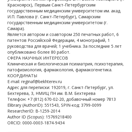
Красноярск), Первым Санкт-Петербургским
государственным медицинским университетом им. акад.
И.П. Павлова (г. Санкт-Петербург), Самарским
государственным медицинским университетом (г.
Самара).
Является автором и соавтором 250 печатных работ, 6
патентов Российской Федерации, 4 монографий, 1
руководства для врачей; 1 учебника. За последние 5 лет
опубликовано более 80 работ.
СФЕРА НАУЧНЫХ ИНТЕРЕСОВ
Клиническая и биологическая психиатрия, психотерапия,
патофизиология, фармакология, фармакогенетика.
КООРДИНАТЫ
E-mail: reginaf@bekhterev.ru
Адрес для переписки: 192019, г. Санкт-Петербург, ул.
Бехтерева, 3, НМИЦ ПН им. В.М. Бехтерева
Телефон: +7 (812) 670-02-20, добавочный номер 7813
Elibrary (AuthorID): 551543, SPIN-код: 3799-0099
ResearcherID: B-1259-2014
Author ID (Scopus): 15769218400
ORCID: 0000-0003-1874-9434